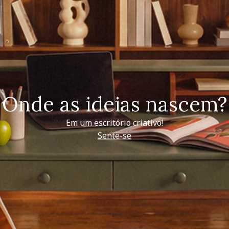
Onde as ideias nascem?
Em um escritório criativo!
Sente-se