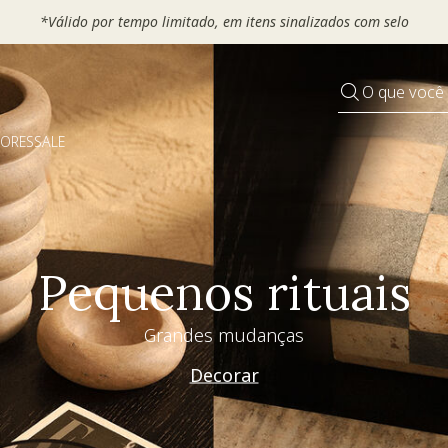
*Válido por tempo limitado, em itens sin
O que você
DORES
SALE
Pequenos rituais
Grandes mudanças
Decorar