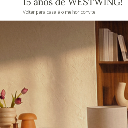
15 anos de WESTWING!
Voltar para casa é o melhor convite