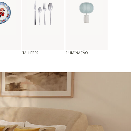
TALHERES
ILUMINAÇÃO
ALMOFADAS