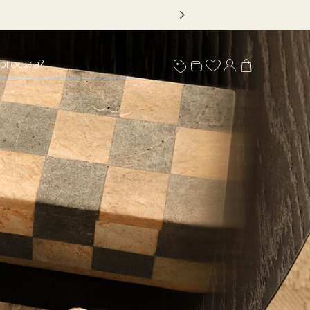
alizados com selo
 procura?