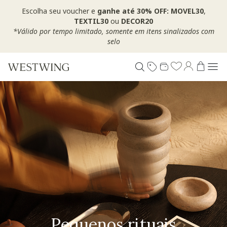
Escolha seu voucher e
ganhe até 30% OFF: MOVEL30
,
TEXTIL30
ou
DECOR20
*Válido por tempo limitado, somente em itens sinalizados com
selo
Pequenos rituais