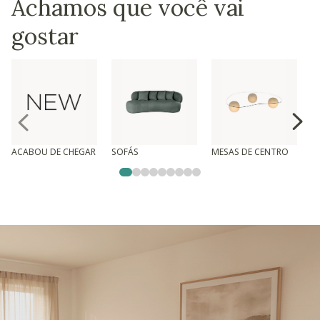
Achamos que você vai
gostar
ACABOU DE CHEGAR
SOFÁS
MESAS DE CENTRO
T