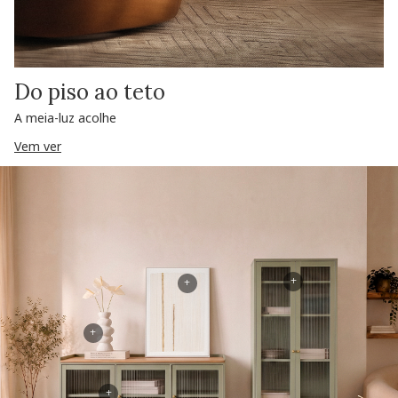
Do piso ao teto
A meia-luz acolhe
Vem ver
+
+
+
+