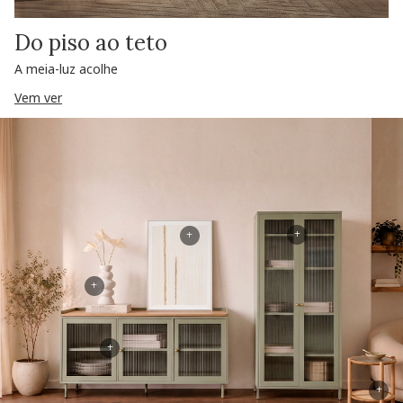
Do piso ao teto
A meia-luz acolhe
Vem ver
+
+
+
+
+