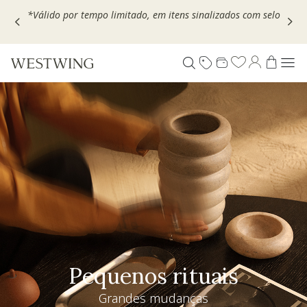
Escolha seu VOUCHER e ganhe até 30% OFF*: use
MOVEL30,
TEXTIL30 OU DECOR20
Pequenos rituais
Grandes mudanças