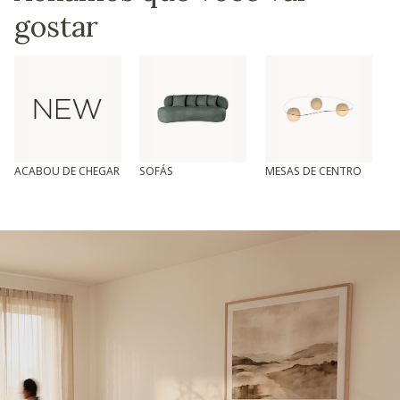
gostar
ACABOU DE CHEGAR
SOFÁS
MESAS DE CENTRO
T