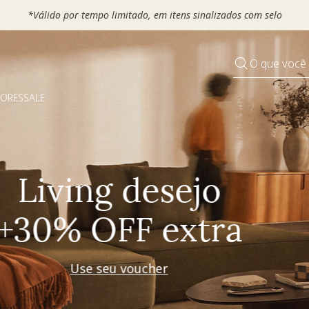
 seu VOUCHER e ganhe até 30% OFF*: use
MOVEL30, TEXTIL30 OU
O que você
DORES
SALE
Pequenos rituais
Grandes mudanças
Decorar