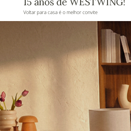
15 anos de WESTWING!
Voltar para casa é o melhor convite