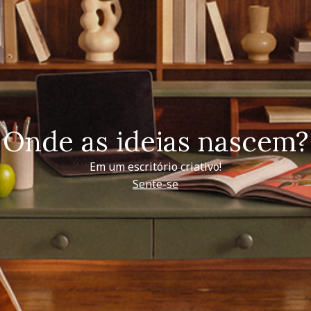
Onde as ideias nascem?
Em um escritório criativo!
Sente-se