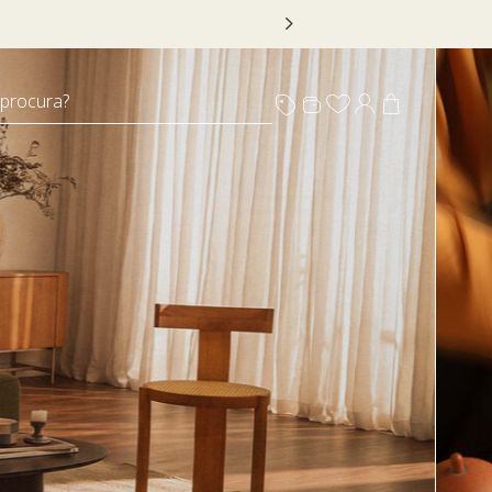
 DECOR20
 procura?