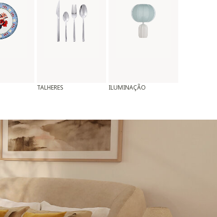
TALHERES
ILUMINAÇÃO
ALMOFADAS