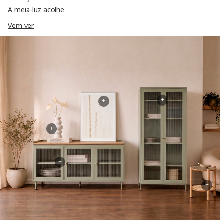
A meia-luz acolhe
Vem ver
+
+
+
+
+