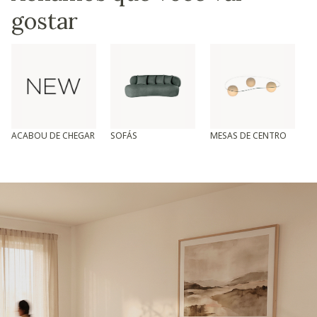
gostar
ACABOU DE CHEGAR
SOFÁS
MESAS DE CENTRO
T