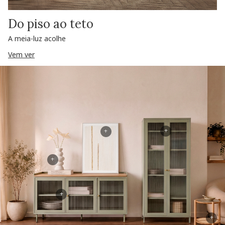
Do piso ao teto
A meia-luz acolhe
Vem ver
+
+
+
+
+