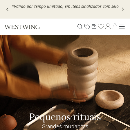
Escolha seu VOUCHER e ganhe até 30% OFF*: use
MOVEL30,
TEXTIL30 OU DECOR20
Especial Dia dos Pais
Westwing + @_nathaliacandelaria