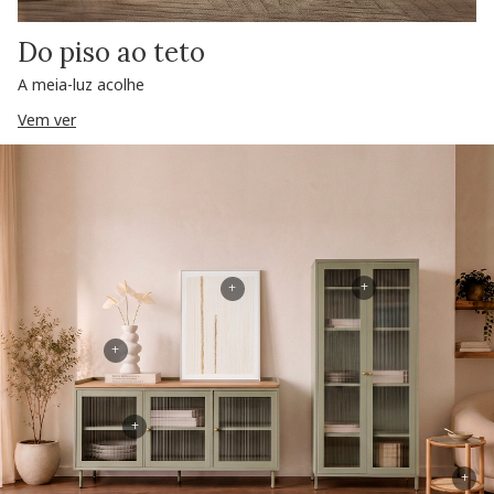
Do piso ao teto
A meia-luz acolhe
Vem ver
+
+
+
+
+