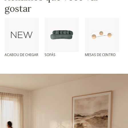
gostar
ACABOU DE CHEGAR
SOFÁS
MESAS DE CENTRO
T