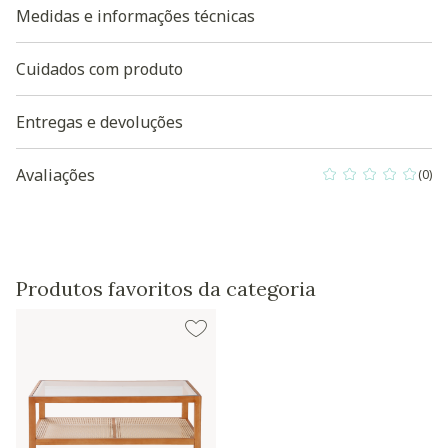
Medidas e informações técnicas
Cuidados com produto
Entregas e devoluções
Avaliações
(0)
0 out of 5 Custo
Produtos favoritos da categoria