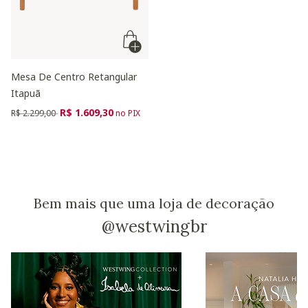
Mesa De Centro Retangular
Itapuã
Preço reduzido de
para
R$ 1.609,30
R$ 2.299,00
no PIX
Bem mais que uma loja de decoração
@westwingbr