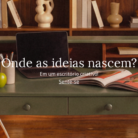
Onde as ideias nascem?
Em um escritório criativo!
Sente-se