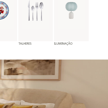
TALHERES
ILUMINAÇÃO
ALMOFADAS