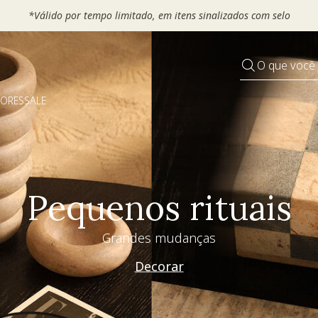
*Válido por tempo limitado, em itens sinalizados com selo
O que você
DORES
SALE
Pequenos rituais
Grandes mudanças
Decorar