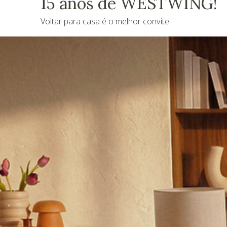
15 anos de WESTWING!
Voltar para casa é o melhor convite