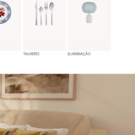
TALHERES
ILUMINAÇÃO
ALMOFADAS