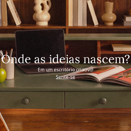
Onde as ideias nascem?
Em um escritório criativo!
Sente-se