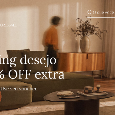
O que você
DORES
SALE
Pequenos rituais
Grandes mudanças
Decorar