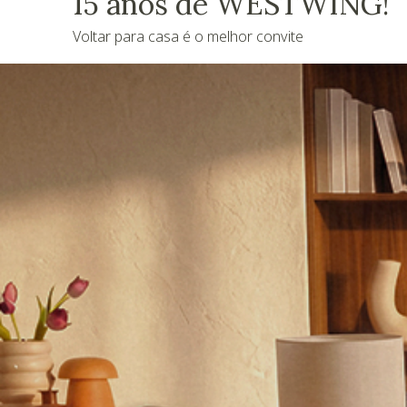
15 anos de WESTWING!
Voltar para casa é o melhor convite