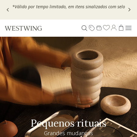
Escolha seu VOUCHER e ganhe até 30% OFF*: use
MOVEL30,
TEXTIL30 OU DECOR20
Pequenos rituais
Grandes mudanças