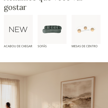
gostar
ACABOU DE CHEGAR
SOFÁS
MESAS DE CENTRO
T