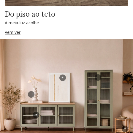
Do piso ao teto
A meia-luz acolhe
Vem ver
+
+
+
+
+