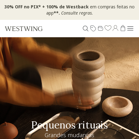
30% OFF no PIX* + 100% de Westback
em compras feitas no
app
**.
Consulte regras.
Pequenos rituais
Grandes mudanças