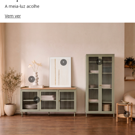
A meia-luz acolhe
Vem ver
+
+
+
+
+