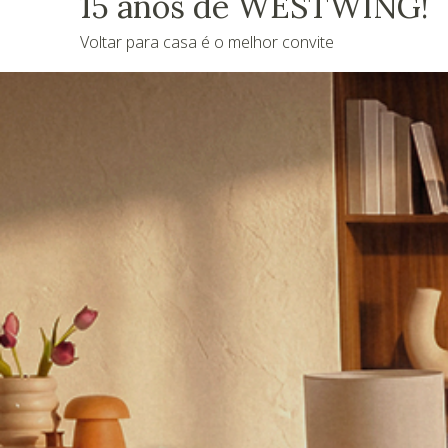
15 anos de WESTWING!
Voltar para casa é o melhor convite