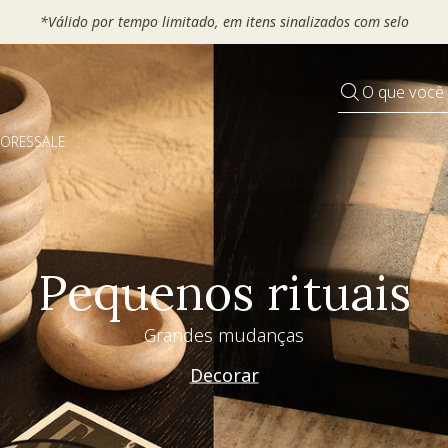
*Válido por tempo limitado, em itens sinalizad
O que você
DORES
SALE
Pequenos rituais
Grandes mudanças
Decorar