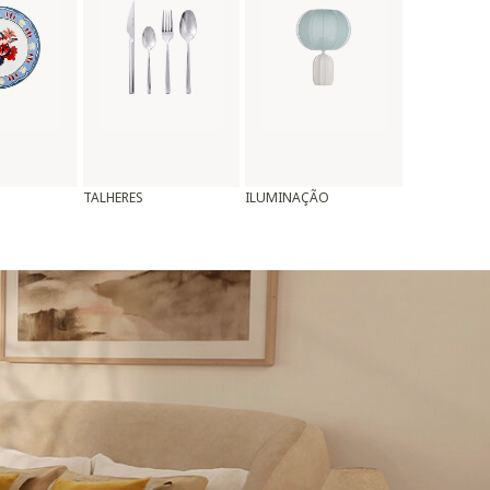
TALHERES
ILUMINAÇÃO
ALMOFADAS