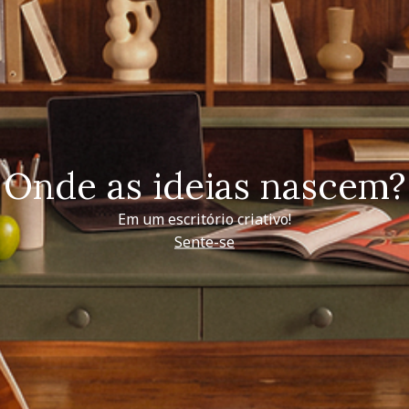
Onde as ideias nascem?
Em um escritório criativo!
Sente-se