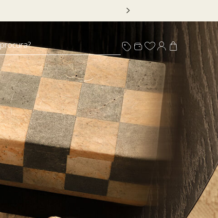
os com selo
 procura?