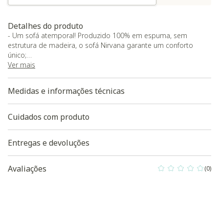
Detalhes do produto
- Um sofá atemporal! Produzido 100% em espuma, sem
estrutura de madeira, o sofá Nirvana garante um conforto
único;
- Com assento baixo, o sofá Nirvana é ideal para áreas de
Ver mais
descanso, onde o relaxamento será ainda maior;
- Seu acabamento em couro natural com tratamento No Risk
Medidas e informações técnicas
aumenta sua durabilidade e resistência;
- O produto será entregue montado.
- As cores podem apresentar pequenas variações devido ao
Cuidados com produto
lote de produção e às configurações do seu monitor.
Entregas e devoluções
Baixe aqui a modelagem 3D do produto
Avaliações
(0)
0 out of 5 Custo