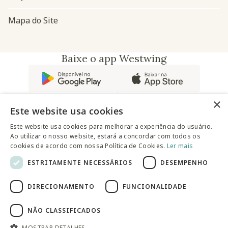
Mapa do Site
Baixe o app Westwing
×
Este website usa cookies
Este website usa cookies para melhorar a experiência do usuário.
Ao utilizar o nosso website, estará a concordar com todos os
@westwingbr
cookies de acordo com nossa Política de Cookies.
Ler mais
ESTRITAMENTE NECESSÁRIOS
DESEMPENHO
Somos uma empresa certificada
DIRECIONAMENTO
FUNCIONALIDADE
© 2025 Westwing Comércio Varejista S.A WESTWING
COMÉRCIO VAREJISTA S.A CNPJ: 14.776.142/0001-50 Endereço:
Av. Queiroz Filho, 1700 - Torre A 5° andar - Vila Hamburguesa -
NÃO CLASSIFICADOS
São Paulo
MOSTRAR DETALHES