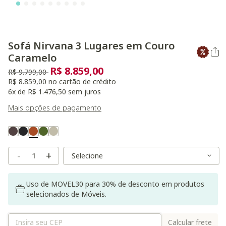
Sofá Nirvana 3 Lugares em Couro
Caramelo
R$ 8.859,00
Preço reduzido de
para
R$ 9.799,00
R$ 8.859,00 no cartão de crédito
6x de R$ 1.476,50 sem juros
Mais opções de pagamento
Variant Real Color
Selected
Variant Size
Variant Size
-
+
Uso de MOVEL30 para 30% de desconto em produtos
selecionados de Móveis.
Calcular frete