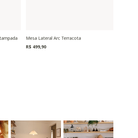
stampada
Mesa Lateral Arc Terracota
Puff Oval
Preço redu
R$ 499,90
R$ 1.149,0