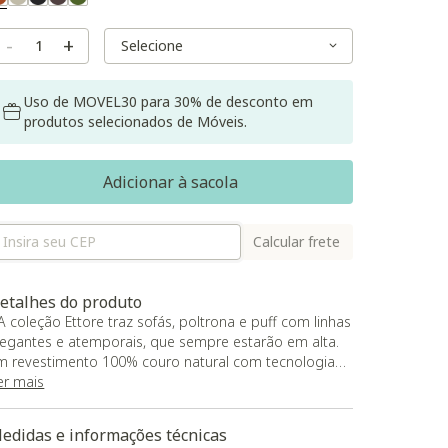
Selected
Variant Size
Variant Size
-
+
Uso de MOVEL30 para 30% de desconto em
produtos selecionados de Móveis.
Adicionar à sacola
Calcular frete
etalhes do produto
 A coleção Ettore traz sofás, poltrona e puff com linhas
legantes e atemporais, que sempre estarão em alta.
m revestimento 100% couro natural com tecnologia
nti-risco, material que pode durar a vida toda se bem
er mais
uidado, e também muito mais resistente às marcas
aturais de uso do dia-a-dia
edidas e informações técnicas
 Modelo de 240 cm bipartido em partes iguais de 120