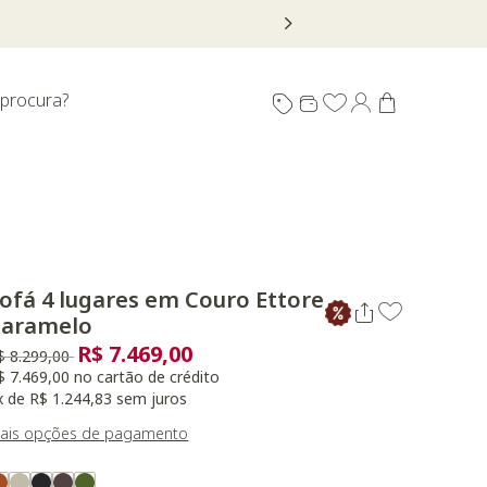
 procura?
ofá 4 lugares em Couro Ettore
Caramelo
R$ 7.469,00
reço reduzido de
para
$ 8.299,00
$ 7.469,00 no cartão de crédito
x de R$ 1.244,83 sem juros
ais opções de pagamento
ariant Real Color