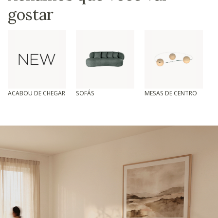
gostar
ACABOU DE CHEGAR
SOFÁS
MESAS DE CENTRO
T