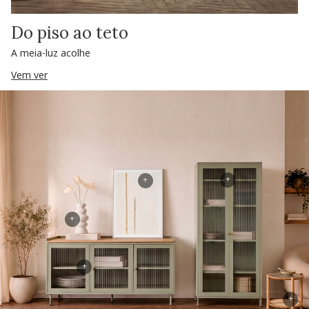
Do piso ao teto
A meia-luz acolhe
Vem ver
+
+
+
+
+