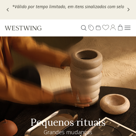
Escolha seu VOUCHER e ganhe até 30% OFF*: use
MOVEL30,
TEXTIL30 OU DECOR20
Pequenos rituais
Grandes mudanças