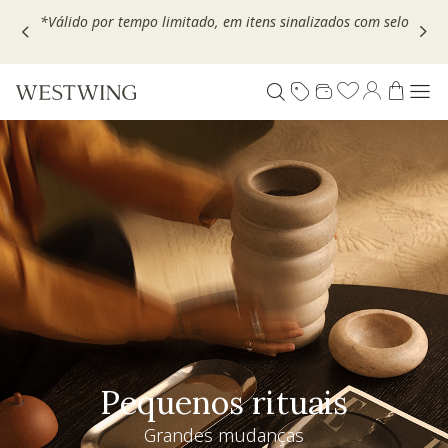
Escolha seu VOUCHER e ganhe até 30% OFF*: use
MOVEL30,
TEXTIL30 OU DECOR20
Pequenos rituais
Grandes mudanças