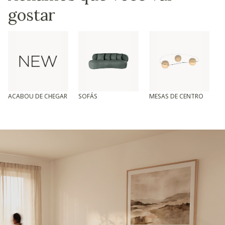
gostar
ACABOU DE CHEGAR
SOFÁS
MESAS DE CENTRO
T