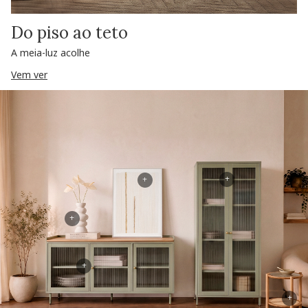
Do piso ao teto
A meia-luz acolhe
Vem ver
+
+
+
+
+