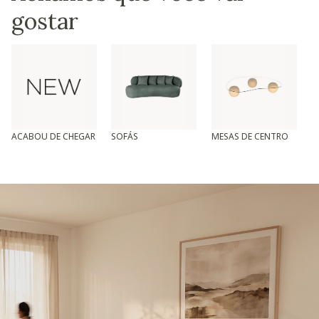
gostar
ACABOU DE CHEGAR
SOFÁS
MESAS DE CENTRO
T