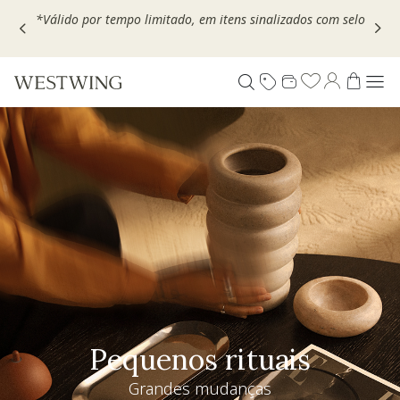
Escolha seu VOUCHER e ganhe até 30% OFF*: use
MOVEL30,
TEXTIL30 OU DECOR20
Pequenos rituais
Grandes mudanças