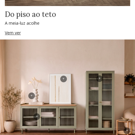
Do piso ao teto
A meia-luz acolhe
Vem ver
+
+
+
+
+