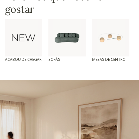
gostar
ACABOU DE CHEGAR
SOFÁS
MESAS DE CENTRO
T