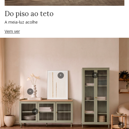
Do piso ao teto
A meia-luz acolhe
Vem ver
+
+
+
+
+