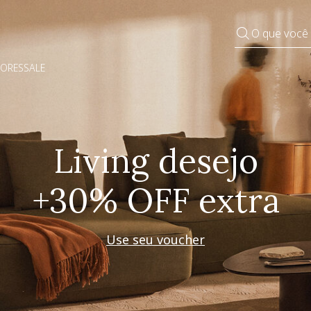
O que você
DORES
SALE
Pequenos rituais
Grandes mudanças
Decorar