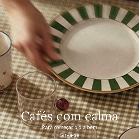
Cafés com calma
Para começar o dia bem
Sirva-se