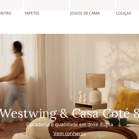
CENTRO
TAPETES
JOGOS DE CAMA
LOUÇAS
Westwing & Casa Coté 
Curadoria e qualidade em dose dupla
Vem conhecer