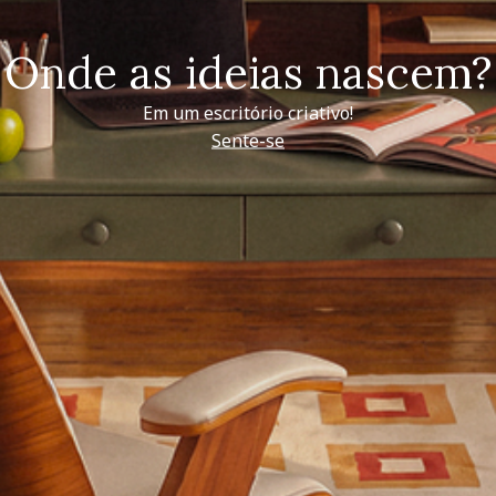
Onde as ideias nascem?
Em um escritório criativo!
Sente-se