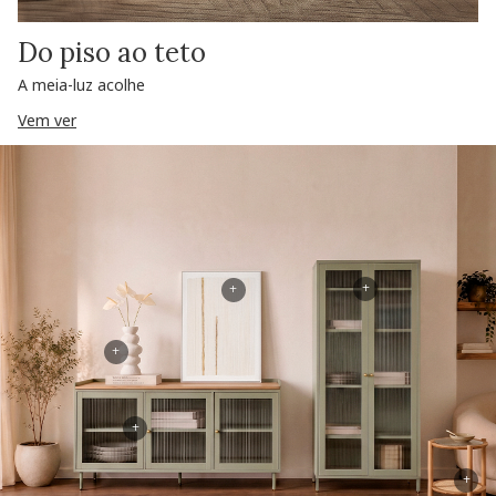
Do piso ao teto
A meia-luz acolhe
Vem ver
+
+
+
+
+