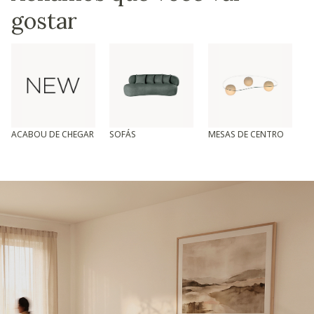
gostar
ACABOU DE CHEGAR
SOFÁS
MESAS DE CENTRO
T