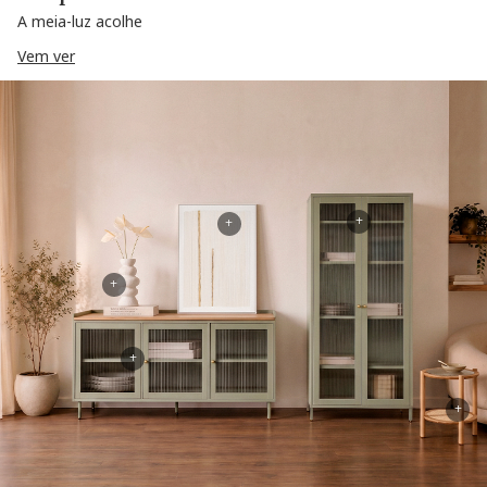
A meia-luz acolhe
Vem ver
+
+
+
+
+