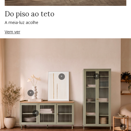
Do piso ao teto
A meia-luz acolhe
Vem ver
+
+
+
+
+