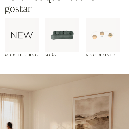
gostar
ACABOU DE CHEGAR
SOFÁS
MESAS DE CENTRO
T