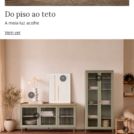
Do piso ao teto
A meia-luz acolhe
Vem ver
+
+
+
+
+