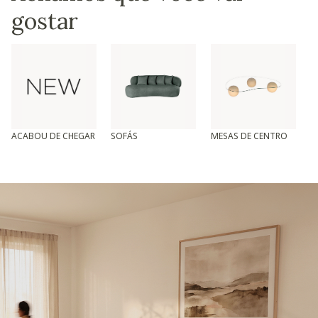
gostar
ACABOU DE CHEGAR
SOFÁS
MESAS DE CENTRO
T