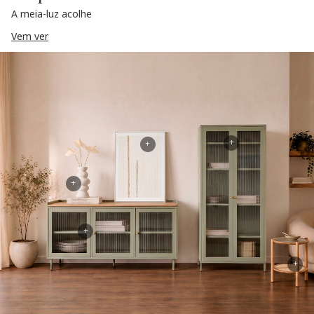
A meia-luz acolhe
Vem ver
+
+
+
+
+