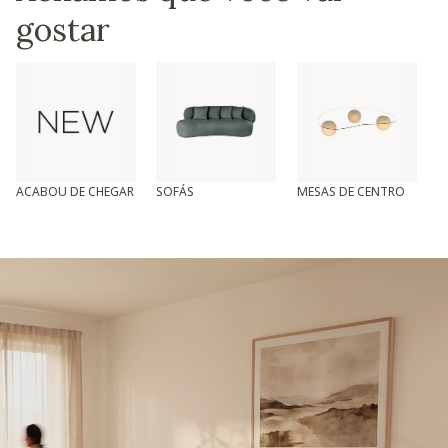
gostar
ACABOU DE CHEGAR
SOFÁS
MESAS DE CENTRO
T