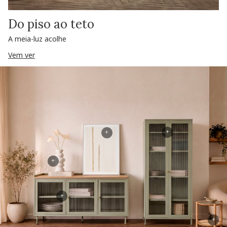
Do piso ao teto
A meia-luz acolhe
Vem ver
+
+
+
+
+