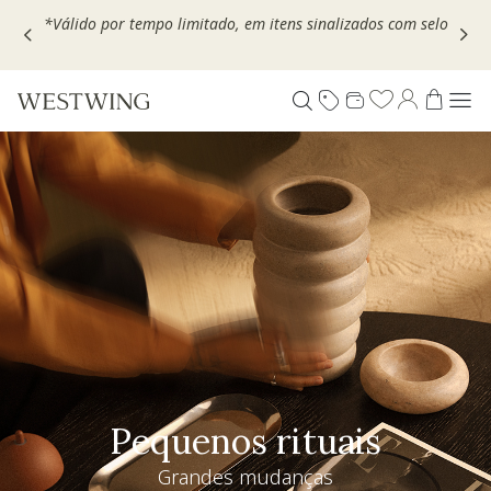
Escolha seu VOUCHER e ganhe até 30% OFF*: use
MOVEL30,
TEXTIL30 OU DECOR20
Pequenos rituais
Grandes mudanças