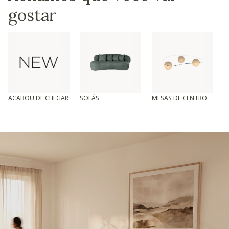
gostar
ACABOU DE CHEGAR
SOFÁS
MESAS DE CENTRO
T