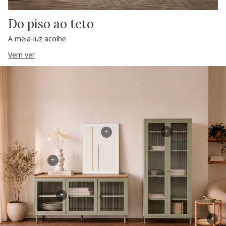
Do piso ao teto
A meia-luz acolhe
Vem ver
+
+
+
+
+