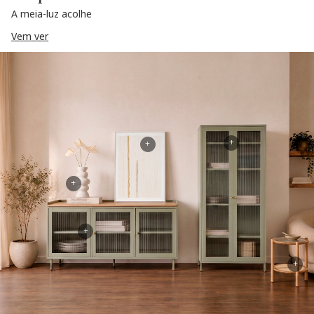
A meia-luz acolhe
Vem ver
+
+
+
+
+