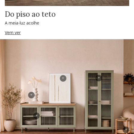
Do piso ao teto
A meia-luz acolhe
Vem ver
+
+
+
+
+