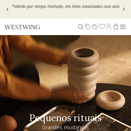
Escolha seu VOUCHER e ganhe até 30% OFF*: use
MOVEL30,
TEXTIL30 OU DECOR20
Pequenos rituais
Grandes mudanças