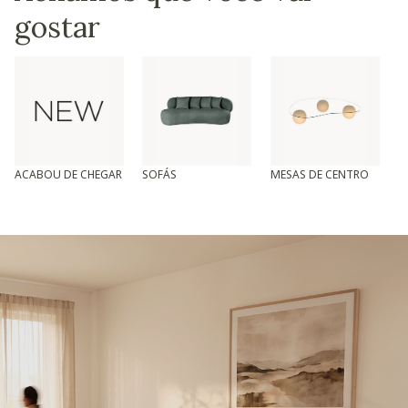
gostar
ACABOU DE CHEGAR
SOFÁS
MESAS DE CENTRO
T