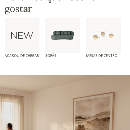
gostar
ACABOU DE CHEGAR
SOFÁS
MESAS DE CENTRO
T