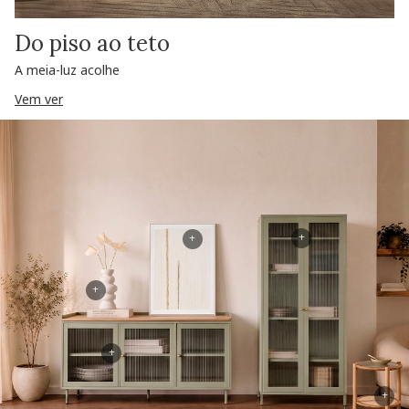
Do piso ao teto
A meia-luz acolhe
Vem ver
+
+
+
+
+