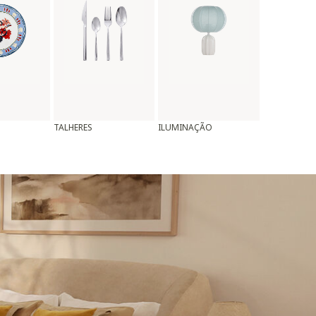
TALHERES
ILUMINAÇÃO
ALMOFADAS