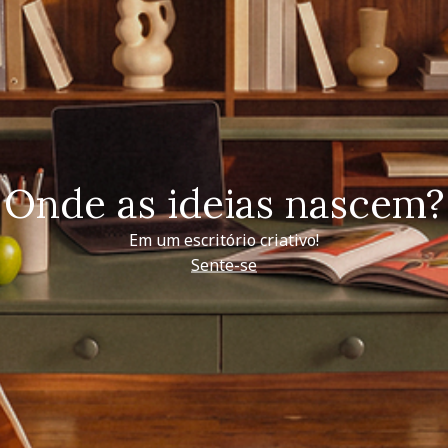
Onde as ideias nascem?
Em um escritório criativo!
Sente-se