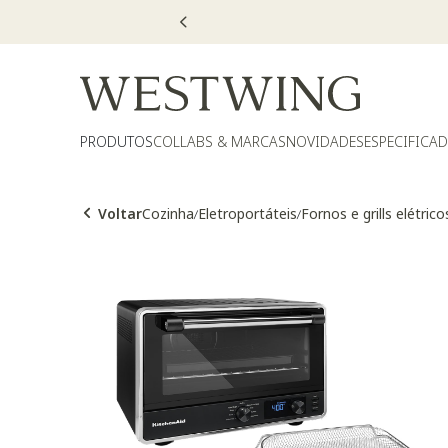
PRODUTOS
COLLABS & MARCAS
NOVIDADES
ESPECIFICA
Voltar
Cozinha
Eletroportáteis
Fornos e grills elétrico
/
/