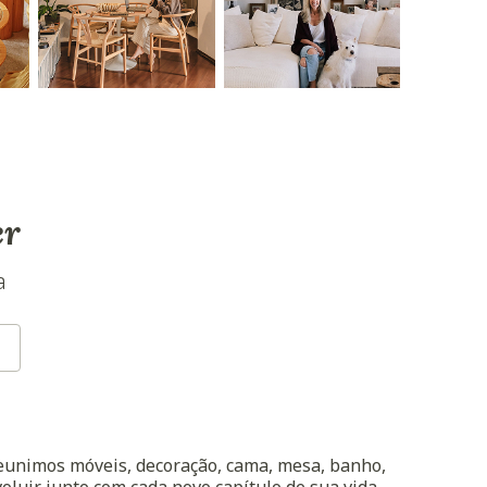
er
a
reunimos móveis, decoração, cama, mesa, banho,