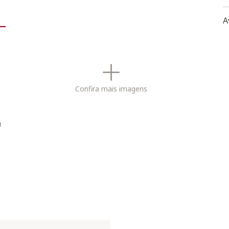
p
a
A
c
-
to
d
-
f
-
Confira mais imagens
G
-
F
p
-
p
-
a
m
-
u
f
-
c