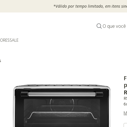
*Válido por tempo limitado, em itens sinalizados com selo
O que você
DORES
SALE
s
F
p
R
R
6
M