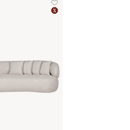
a
d
-
c
a
t
d
a
p
-
-
p
i
c
-
2
p