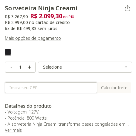
Sorveteira Ninja Creami
R$ 2.099,30
Preço reduzido de
para
R$ 3.267,90
no PIX
R$ 2.999,00 no cartão de crédito
6x de R$ 499,83 sem juros
Mais opções de pagamento
Variant Real Color
Selected
Variant Size
Variant Size
-
+
Calcular frete
Detalhes do produto
- Voltagem: 127V;
- Potência: 800 Watts;
- A sorveteria Ninja Creami transforma bases congeladas em
sorvetes, gelatos, sorbets, milkshakes e muito mais com o
Ver mais