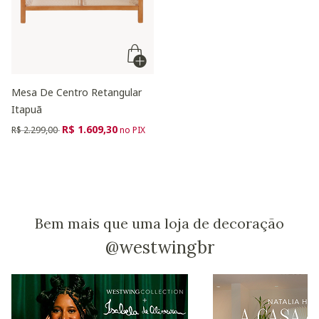
Mesa De Centro Retangular
Itapuã
Preço reduzido de
para
R$ 1.609,30
R$ 2.299,00
no PIX
Bem mais que uma loja de decoração
@westwingbr