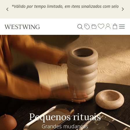
Escolha seu VOUCHER e ganhe até 30% OFF*: use
MOVEL30,
TEXTIL30 OU DECOR20
Pequenos rituais
Grandes mudanças