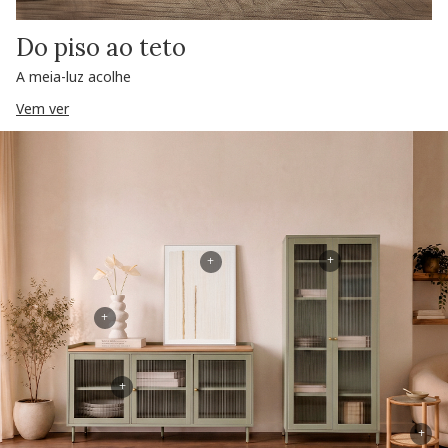
Do piso ao teto
A meia-luz acolhe
Vem ver
+
+
+
+
+