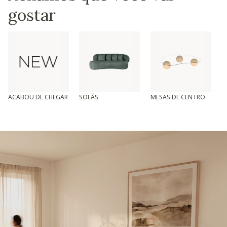
gostar
ACABOU DE CHEGAR
SOFÁS
MESAS DE CENTRO
T