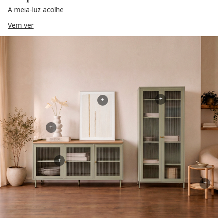
A meia-luz acolhe
Vem ver
+
+
+
+
+