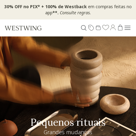
30% OFF no PIX* + 100% de Westback
em compras feitas no
app
**.
Consulte regras.
Pequenos rituais
Grandes mudanças