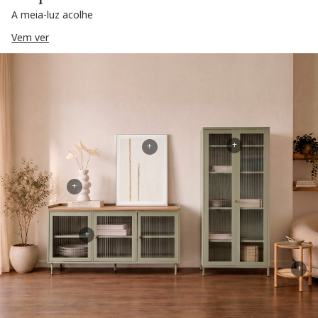
A meia-luz acolhe
Vem ver
+
+
+
+
+