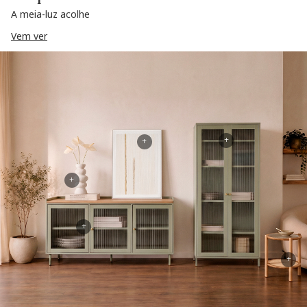
A meia-luz acolhe
Vem ver
+
+
+
+
+