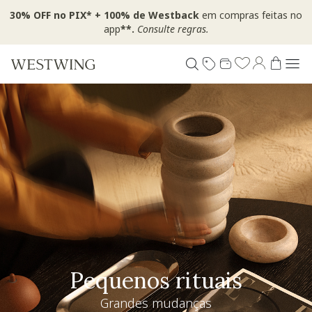
30% OFF no PIX* + 100% de Westback
em compras feitas no
app
**.
Consulte regras.
Pequenos rituais
Grandes mudanças