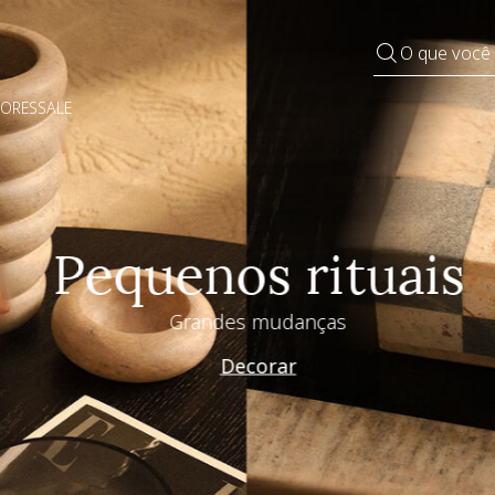
O que você
DORES
SALE
Pequenos rituais
Grandes mudanças
Decorar