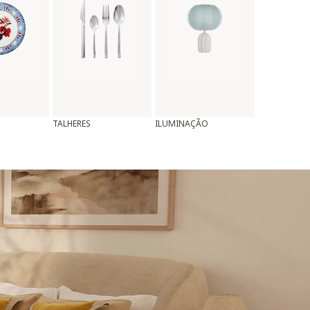
TALHERES
ILUMINAÇÃO
ALMOFADAS