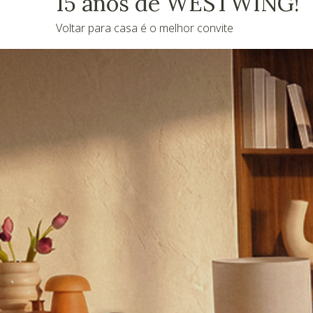
15 anos de WESTWING!
Voltar para casa é o melhor convite