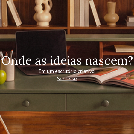
Onde as ideias nascem?
Em um escritório criativo!
Sente-se