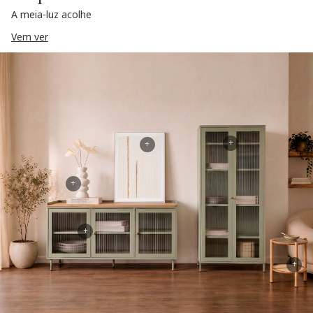
A meia-luz acolhe
Vem ver
+
+
+
+
+