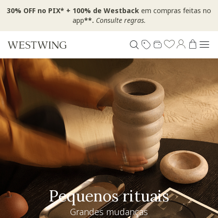
30% OFF no PIX* + 100% de Westback
em compras feitas no
app
**.
Consulte regras.
Pequenos rituais
Grandes mudanças