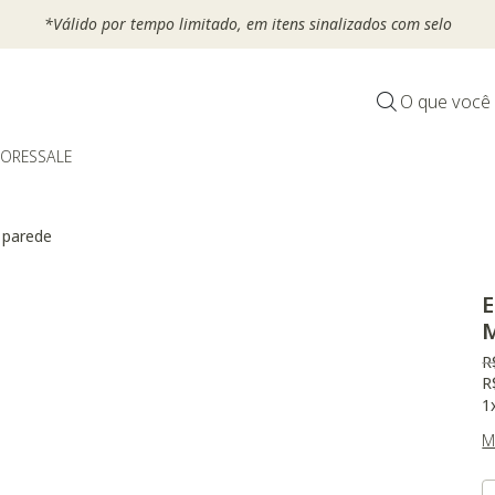
*Válido por tempo limitado, em itens sinalizados com selo
O que você
DORES
SALE
 parede
E
P
R
R
1
M