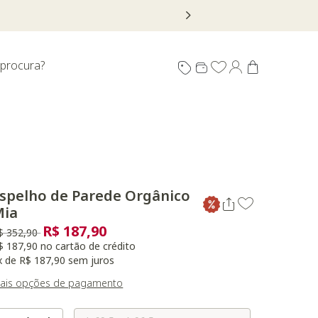
 procura?
spelho de Parede Orgânico
Mia
R$ 187,90
reço reduzido de
para
$ 352,90
$ 187,90 no cartão de crédito
x de R$ 187,90 sem juros
ais opções de pagamento
Selecione o Tamanho