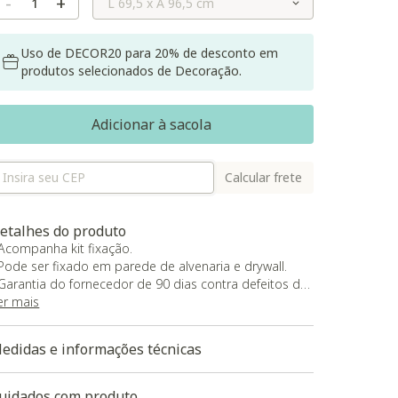
-
+
Uso de DECOR20 para 20% de desconto em
produtos selecionados de Decoração.
Adicionar à sacola
Calcular frete
etalhes do produto
 Acompanha kit fixação.
 Pode ser fixado em parede de alvenaria e drywall.
 Garantia do fornecedor de 90 dias contra defeitos de
abricação.
er mais
aixe aqui a modelagem 3D do produto
edidas e informações técnicas
uidados com produto