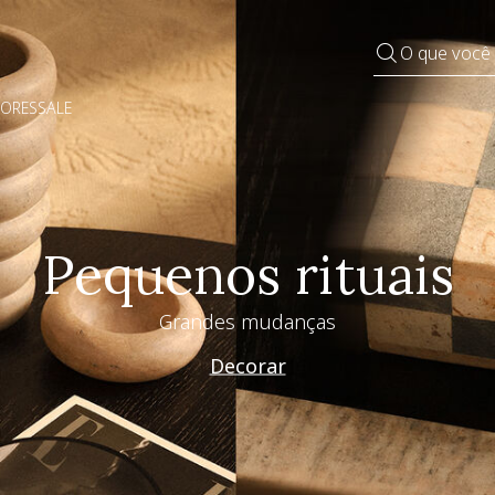
O que você
DORES
SALE
Pequenos rituais
Grandes mudanças
Decorar