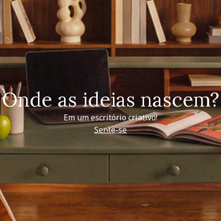
Onde as ideias nascem?
Em um escritório criativo!
Sente-se