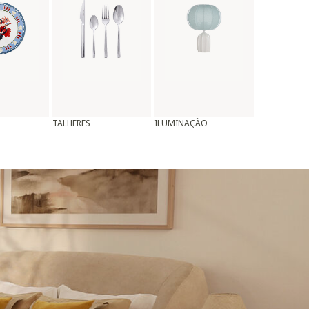
TALHERES
ILUMINAÇÃO
ALMOFADAS