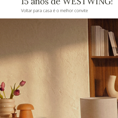
15 anos de WESTWING!
Voltar para casa é o melhor convite