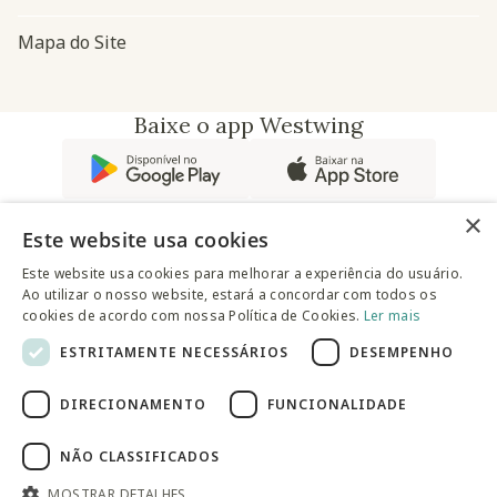
Mapa do Site
Baixe o app Westwing
×
Este website usa cookies
Este website usa cookies para melhorar a experiência do usuário.
Ao utilizar o nosso website, estará a concordar com todos os
@westwingbr
cookies de acordo com nossa Política de Cookies.
Ler mais
ESTRITAMENTE NECESSÁRIOS
DESEMPENHO
Somos uma empresa certificada
DIRECIONAMENTO
FUNCIONALIDADE
© 2025 Westwing Comércio Varejista S.A WESTWING
COMÉRCIO VAREJISTA S.A CNPJ: 14.776.142/0001-50 Endereço:
Av. Queiroz Filho, 1700 - Torre A 5° andar - Vila Hamburguesa -
NÃO CLASSIFICADOS
São Paulo
MOSTRAR DETALHES