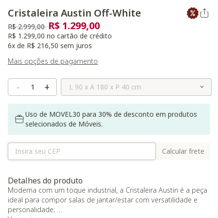
Cristaleira Austin Off-White
R$ 1.299,00
Preço reduzido de
para
R$ 2.999,00
R$ 1.299,00 no cartão de crédito
6x de R$ 216,50 sem juros
Mais opções de pagamento
Selecione o Tamanho
-
+
Uso de MOVEL30 para 30% de desconto em produtos
selecionados de Móveis.
Calcular frete
Detalhes do produto
Moderna com um toque industrial, a Cristaleira Austin é a peça
ideal para compor salas de jantar/estar com versatilidade e
personalidade;