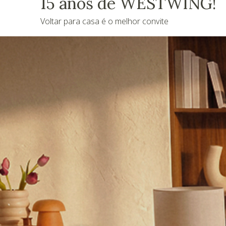
15 anos de WESTWING!
Voltar para casa é o melhor convite