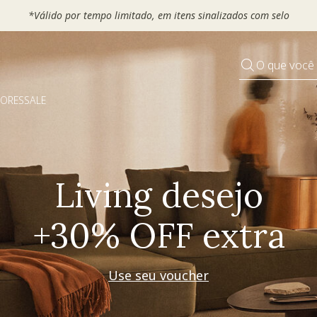
 seu VOUCHER e ganhe até 30% OFF*: use
MOVEL30, TEXTIL30 OU
O que você
DORES
SALE
Pequenos rituais
Grandes mudanças
Decorar