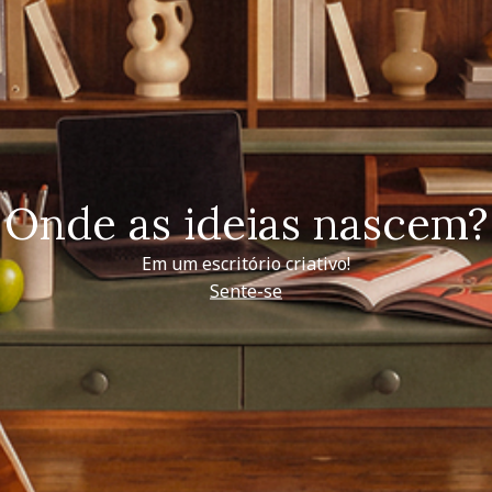
Onde as ideias nascem?
Em um escritório criativo!
Sente-se