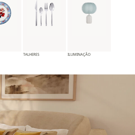
TALHERES
ILUMINAÇÃO
ALMOFADAS