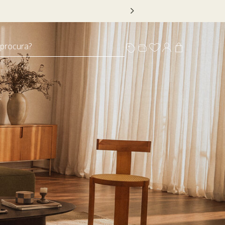
 DECOR20
 procura?