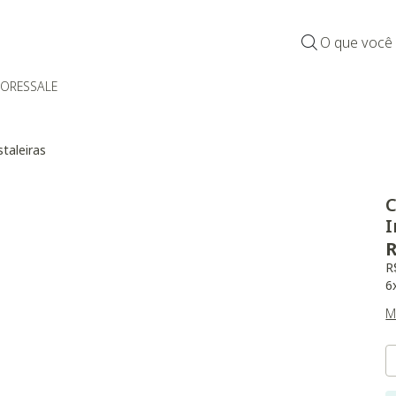
O que você
DORES
SALE
staleiras
C
I
R
R
6
M