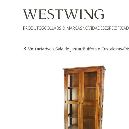
PRODUTOS
COLLABS & MARCAS
NOVIDADES
ESPECIFICA
Voltar
Móveis
Sala de jantar
Buffets e Cristaleiras
Cri
/
/
/