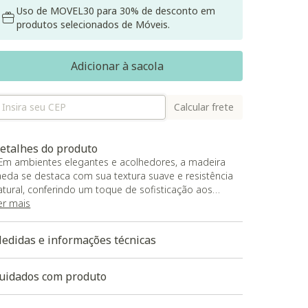
Uso de MOVEL30 para 30% de desconto em
produtos selecionados de Móveis.
Adicionar à sacola
Calcular frete
etalhes do produto
 Em ambientes elegantes e acolhedores, a madeira
aeda se destaca com sua textura suave e resistência
atural, conferindo um toque de sofisticação aos
spaços;
er mais
 A Cristaleira Rheinfelden Imbuia Glaser apresenta-se
om acabamento acetinado, que realça as qualidades
edidas e informações técnicas
a madeira, revelando nuances de cor e sensações ao
oque;
 O tratamento isolante contra insetos, mofo e fungo
uidados com produto
arantirá um ambiente mais saudável e confortável
ara todos;