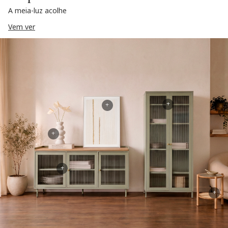
A meia-luz acolhe
Vem ver
+
+
+
+
+