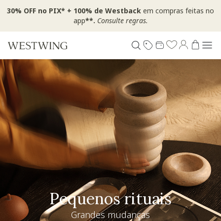
30% OFF no PIX* + 100% de Westback
em compras feitas no
app
**.
Consulte regras.
Especial Dia dos Pais
Westwing + @_nathaliacandelaria