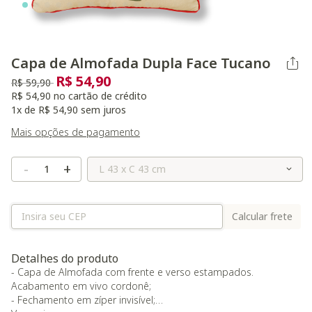
Capa de Almofada Dupla Face Tucano
R$ 54,90
Preço reduzido de
para
R$ 59,90
R$ 54,90 no cartão de crédito
1x de R$ 54,90 sem juros
Mais opções de pagamento
Selecione o Tamanho
-
+
Calcular frete
Detalhes do produto
- Capa de Almofada com frente e verso estampados.
Acabamento em vivo cordonê;
- Fechamento em zíper invisível;