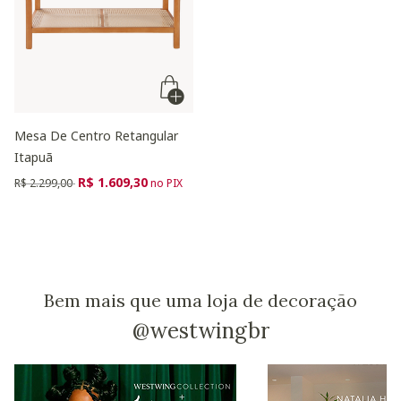
Mesa De Centro Retangular
Itapuã
Preço reduzido de
para
R$ 1.609,30
R$ 2.299,00
no PIX
Bem mais que uma loja de decoração
@westwingbr