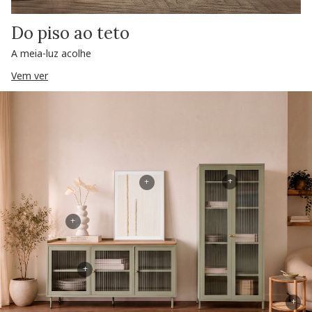
Do piso ao teto
A meia-luz acolhe
Vem ver
+
+
+
+
+