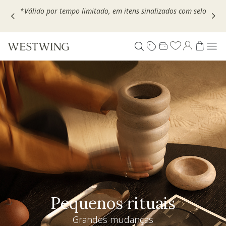
Escolha seu VOUCHER e ganhe até 30% OFF*: use
MOVEL30,
TEXTIL30 OU DECOR20
Pequenos rituais
Grandes mudanças