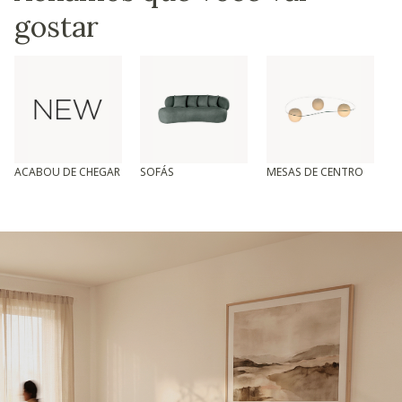
gostar
ACABOU DE CHEGAR
SOFÁS
MESAS DE CENTRO
T