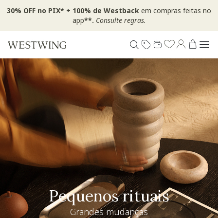
30% OFF no PIX* + 100% de Westback
em compras feitas no
app
**.
Consulte regras.
Pequenos rituais
Grandes mudanças