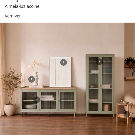
A meia-luz acolhe
Vem ver
+
+
+
+
+