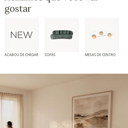
gostar
ACABOU DE CHEGAR
SOFÁS
MESAS DE CENTRO
T