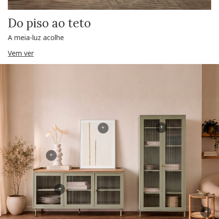
Do piso ao teto
A meia-luz acolhe
Vem ver
+
+
+
+
+