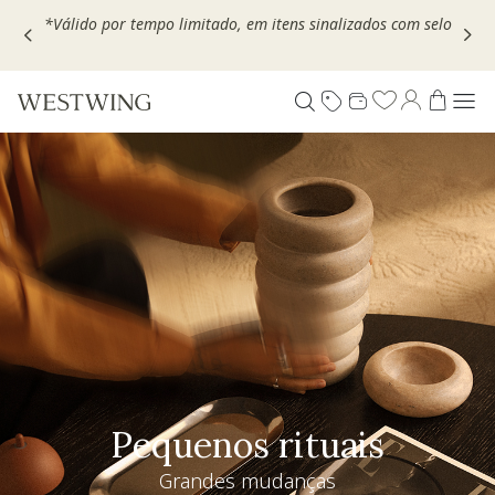
Escolha seu VOUCHER e ganhe até 30% OFF*: use
MOVEL30,
TEXTIL30 OU DECOR20
Pequenos rituais
Grandes mudanças